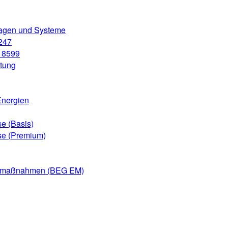
lagen und Systeme
247
 18599
atung
Energien
e (Basis)
se (Premium)
zelmaßnahmen (BEG EM)