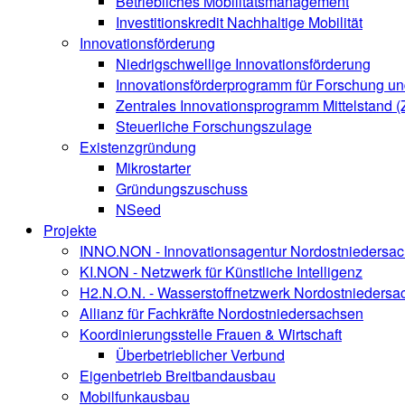
Betriebliches Mobilitätsmanagement
Investitionskredit Nachhaltige Mobilität
Innovationsförderung
Niedrigschwellige Innovationsförderung
Innovationsförderprogramm für Forschung un
Zentrales Innovationsprogramm Mittelstand (
Steuerliche Forschungszulage
Existenzgründung
Mikrostarter
Gründungszuschuss
NSeed
Projekte
INNO.NON - Innovationsagentur Nordostniedersa
KI.NON - Netzwerk für Künstliche Intelligenz
H2.N.O.N. - Wasserstoffnetzwerk Nordostniedersa
Allianz für Fachkräfte Nordostniedersachsen
Koordinierungsstelle Frauen & Wirtschaft
Überbetrieblicher Verbund
Eigenbetrieb Breitbandausbau
Mobilfunkausbau