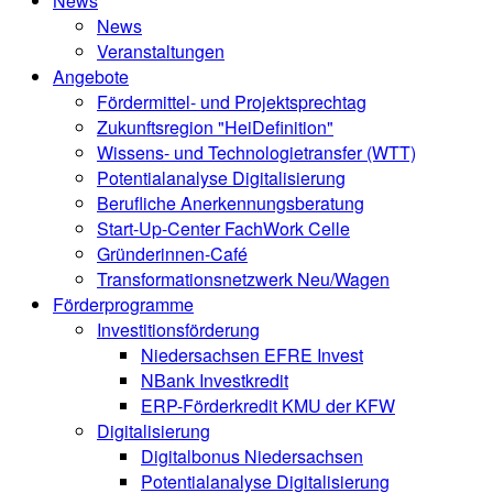
News
News
Veranstaltungen
Angebote
Fördermittel- und Projektsprechtag
Zukunftsregion "HeiDefinition"
Wissens- und Technologietransfer (WTT)
Potentialanalyse Digitalisierung
Berufliche Anerkennungsberatung
Start-Up-Center FachWork Celle
Gründerinnen-Café
Transformationsnetzwerk Neu/Wagen
Förderprogramme
Investitionsförderung
Niedersachsen EFRE Invest
NBank Investkredit
ERP-Förderkredit KMU der KFW
Digitalisierung
Digitalbonus Niedersachsen
Potentialanalyse Digitalisierung