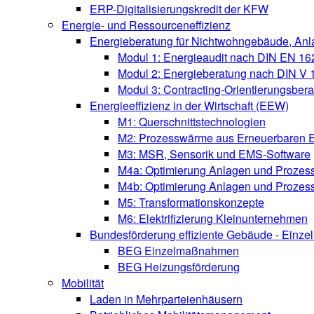
ERP-Digitalisierungskredit der KFW
Energie- und Ressourceneffizienz
Energieberatung für Nichtwohngebäude, An
Modul 1: Energieaudit nach DIN EN 16
Modul 2: Energieberatung nach DIN V
Modul 3: Contracting-Orientierungsber
Energieeffizienz in der Wirtschaft (EEW)
M1: Querschnittstechnologien
M2: Prozesswärme aus Erneuerbaren 
M3: MSR, Sensorik und EMS-Software
M4a: Optimierung Anlagen und Prozess
M4b: Optimierung Anlagen und Prozes
M5: Transformationskonzepte
M6: Elektrifizierung Kleinunternehmen
Bundesförderung effiziente Gebäude - Ein
BEG Einzelmaßnahmen
BEG Heizungsförderung
Mobilität
Laden in Mehrparteienhäusern