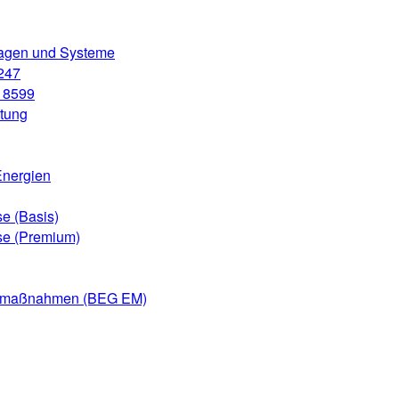
lagen und Systeme
247
 18599
atung
Energien
e (Basis)
se (Premium)
zelmaßnahmen (BEG EM)