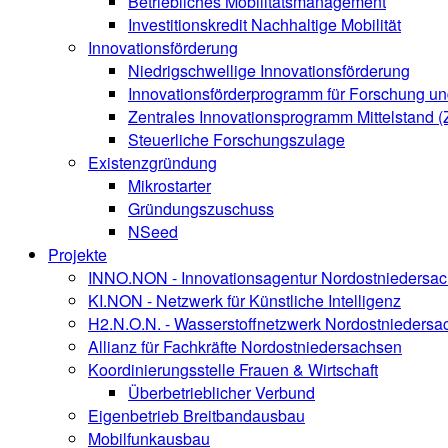
Betriebliches Mobilitätsmanagement
Investitionskredit Nachhaltige Mobilität
Innovationsförderung
Niedrigschwellige Innovationsförderung
Innovationsförderprogramm für Forschung un
Zentrales Innovationsprogramm Mittelstand (
Steuerliche Forschungszulage
Existenzgründung
Mikrostarter
Gründungszuschuss
NSeed
Projekte
INNO.NON - Innovationsagentur Nordostniedersa
KI.NON - Netzwerk für Künstliche Intelligenz
H2.N.O.N. - Wasserstoffnetzwerk Nordostniedersa
Allianz für Fachkräfte Nordostniedersachsen
Koordinierungsstelle Frauen & Wirtschaft
Überbetrieblicher Verbund
Eigenbetrieb Breitbandausbau
Mobilfunkausbau