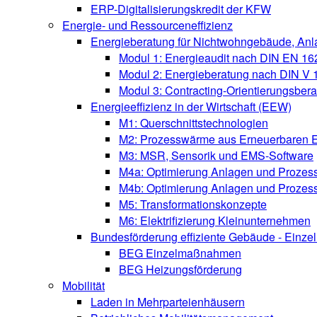
ERP-Digitalisierungskredit der KFW
Energie- und Ressourceneffizienz
Energieberatung für Nichtwohngebäude, An
Modul 1: Energieaudit nach DIN EN 16
Modul 2: Energieberatung nach DIN V
Modul 3: Contracting-Orientierungsber
Energieeffizienz in der Wirtschaft (EEW)
M1: Querschnittstechnologien
M2: Prozesswärme aus Erneuerbaren 
M3: MSR, Sensorik und EMS-Software
M4a: Optimierung Anlagen und Prozess
M4b: Optimierung Anlagen und Prozes
M5: Transformationskonzepte
M6: Elektrifizierung Kleinunternehmen
Bundesförderung effiziente Gebäude - Ein
BEG Einzelmaßnahmen
BEG Heizungsförderung
Mobilität
Laden in Mehrparteienhäusern