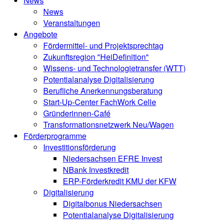
News
News
Veranstaltungen
Angebote
Fördermittel- und Projektsprechtag
Zukunftsregion "HeiDefinition"
Wissens- und Technologietransfer (WTT)
Potentialanalyse Digitalisierung
Berufliche Anerkennungsberatung
Start-Up-Center FachWork Celle
Gründerinnen-Café
Transformationsnetzwerk Neu/Wagen
Förderprogramme
Investitionsförderung
Niedersachsen EFRE Invest
NBank Investkredit
ERP-Förderkredit KMU der KFW
Digitalisierung
Digitalbonus Niedersachsen
Potentialanalyse Digitalisierung